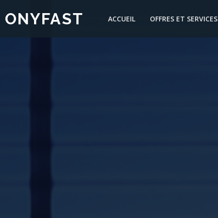
ONYFAST
ACCUEIL
OFFRES ET SERVICES