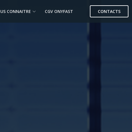
US CONNAITRE
CGV ONYFAST
CONTACTS